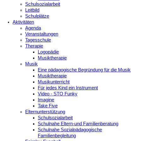
Schulsozialarbeit
Leitbild
Schulplätze
Aktivitäten
Agenda
Veranstaltungen
Tagesschule
Therapie
Logopädie
Musiktherapie
Musik
Eine pädagogische Begründung für die Musik
Musiktherapie
Musikunterricht
Für jedes Kind ein Instrument
Video - STO Funky
Imagine
Take Five
Elternunterstützung
Schulsozialarbeit
Schulnahe Eltern-und Familienberatung
Schulnahe Sozialpädagogische
Familienbegleitung