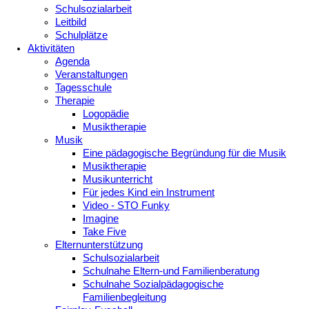
Schulsozialarbeit
Leitbild
Schulplätze
Aktivitäten
Agenda
Veranstaltungen
Tagesschule
Therapie
Logopädie
Musiktherapie
Musik
Eine pädagogische Begründung für die Musik
Musiktherapie
Musikunterricht
Für jedes Kind ein Instrument
Video - STO Funky
Imagine
Take Five
Elternunterstützung
Schulsozialarbeit
Schulnahe Eltern-und Familienberatung
Schulnahe Sozialpädagogische
Familienbegleitung