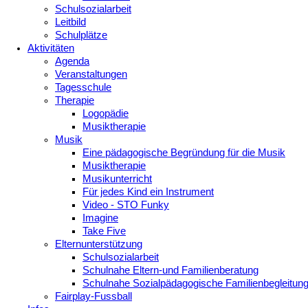
Schulsozialarbeit
Leitbild
Schulplätze
Aktivitäten
Agenda
Veranstaltungen
Tagesschule
Therapie
Logopädie
Musiktherapie
Musik
Eine pädagogische Begründung für die Musik
Musiktherapie
Musikunterricht
Für jedes Kind ein Instrument
Video - STO Funky
Imagine
Take Five
Elternunterstützung
Schulsozialarbeit
Schulnahe Eltern-und Familienberatung
Schulnahe Sozialpädagogische Familienbegleitun
Fairplay-Fussball